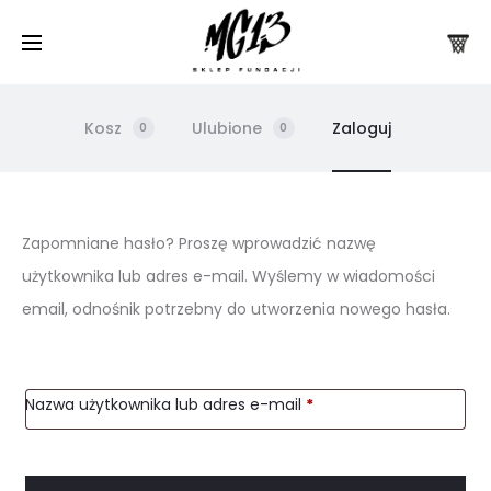
Kosz
Ulubione
Zaloguj
0
0
Z
Zapomniane hasło? Proszę wprowadzić nazwę
użytkownika lub adres e-mail. Wyślemy w wiadomości
a
email, odnośnik potrzebny do utworzenia nowego hasła.
p
o
Wymagane
Nazwa użytkownika lub adres e-mail
*
m