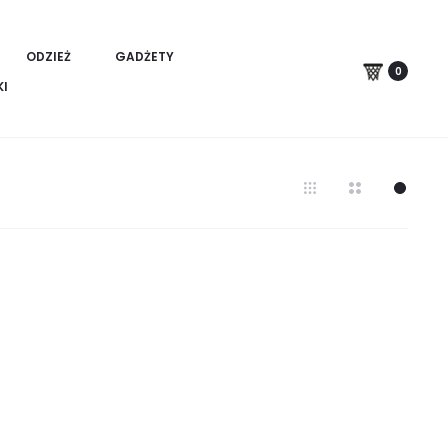
ODZIEŻ
GADŻETY
0
KI