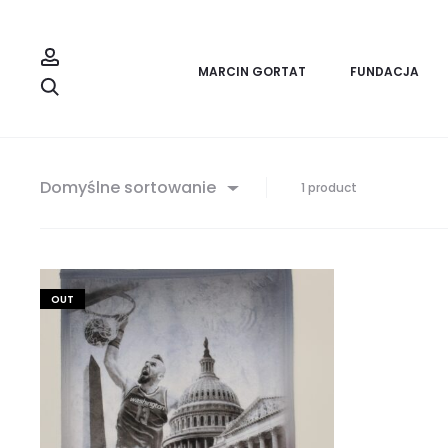
Account
MARCIN GORTAT
FUNDACJA
Wyszukaj
Domyślne sortowanie
Wyświetlanie
1 product
jednego
wyniku
OUT