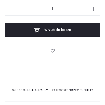
ilość
KOSZULKA
"GORTAT
TEAM
Wrzuć do kosza
VS
NATO
TEAM"
CZARNA
SKU:
0013-1-1-1-2-1-2-1-2
KATEGORIE:
ODZIEŻ
,
T-SHIRTY