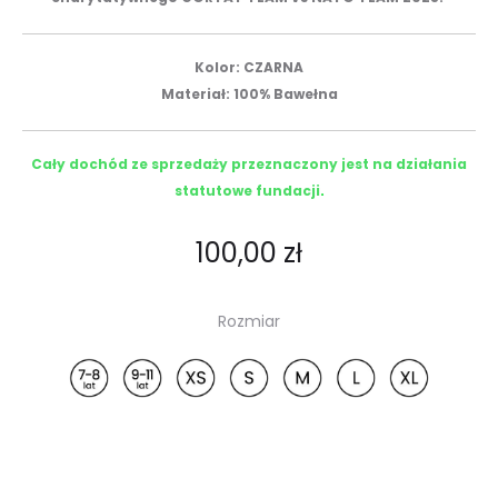
Kolor: CZARNA
Materiał: 100% Bawełna
Cały dochód ze sprzedaży przeznaczony jest na działania
statutowe fundacji
.
100,00
zł
Rozmiar
7-8 lat
9-11 lat
XS
S
M
L
XL