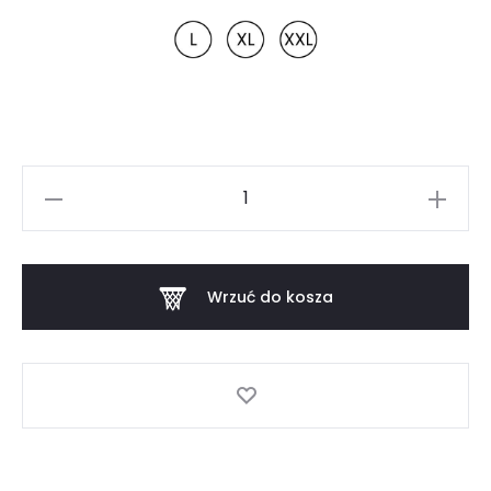
L
XL
XXL
ilość
KOSZULKA
GORTAT
"WASHINGTON"
Wrzuć do kosza
OVERSIZE