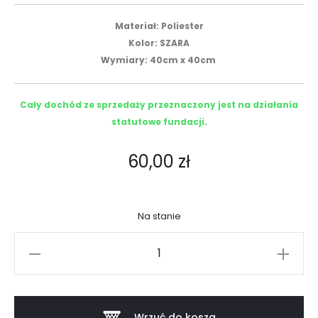
Materiał: Poliester
Kolor: SZARA
Wymiary: 40cm x 40cm
Cały dochód ze sprzedaży przeznaczony jest na działania
statutowe fundacji
.
60,00
zł
Na stanie
ilość
PODUSZKA
"JASIEK"
MARCIN
Wrzuć do kosza